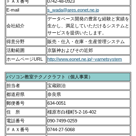
ＦＡＸ番号
0742-48-0923
E-mail
s_wada@ares.eonet.ne.jp
データベース開発の豊富な経験と実績を
会社紹介
生かし、満足していただけるシステムと
サービスを提供いたします。
得意分野
販売・仕入・在庫・生産管理システム
活動範囲
京阪神およびその近郊
ホームページURL
http://www.eonet.ne.jp/~varnetsystem
パソコン教室テクノクラフト（個人事業）
担当者
宝蔵顕治
都道府県
奈良県
郵便番号
634-0051
住 所
橿原市白橿町5-2-16-402
電話番号
090-7499-0259
ＦＡＸ番号
0744-27-5068