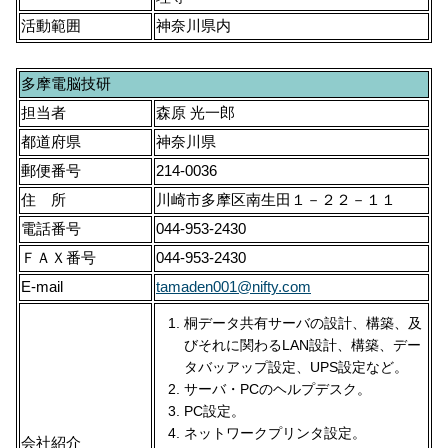
活動範囲
神奈川県内
多摩電脳技研
担当者
森原 光一郎
都道府県
神奈川県
郵便番号
214-0036
住 所
川崎市多摩区南生田１－２２－１１
電話番号
044-953-2430
ＦＡＸ番号
044-953-2430
E-mail
tamaden001@nifty.com
桐データ共有サーバの設計、構築、及
びそれに関わるLAN設計、構築、デー
タバッアップ設定、UPS設定など。
サーバ・PCのヘルプデスク。
PC設定。
ネットワークプリンタ設定。
会社紹介