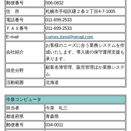
郵便番号
006-0832
住 所
札幌市手稲区曙２条２丁目4-7-1005
電話番号
011-699-2533
ＦＡＸ番号
011-699-2533
E-mail
comes.tomii@gmail.com
お客様のニーズに合う業務システムを作
会社紹介
成いたします。導入後の保守運用支援も
承ります。
顧客名簿管理、販売管理ほか業務システ
得意分野
ム
活動範囲
北海道
今泉コンピュータ
担当者
今泉 礼三
都道府県
青森県
郵便番号
034-0011