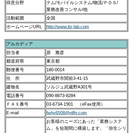
得意分野
テム/モバイルシステム/物流/ＰＯＳ/
業務改善コンサル/他
活動範囲
全国
ホームページURL
http://www.its-lab.com
アルカディア
担当者
原 雅彦
都道府県
東京都
郵便番号
180-0014
住 所
武蔵野市関前3-41-15
建物名
ソルジュ武蔵野A301号
電話番号
090-8873-8284
ＦＡＸ番号
03-6734-1901 （eFax使用）
E-mail
fwhy6508@nifty.com
お客様のニーズにあった「業務システ
ム」を短期間に構築します。「弥生シリ