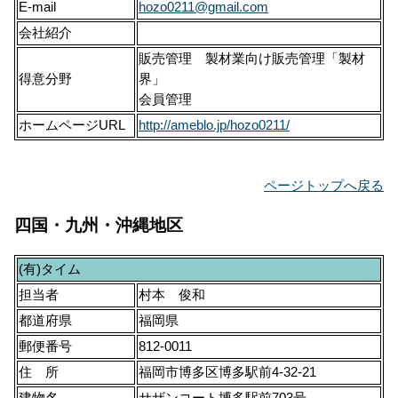
E-mail
hozo0211@gmail.com
会社紹介
販売管理 製材業向け販売管理「製材
得意分野
界」
会員管理
ホームページURL
http://ameblo.jp/hozo0211/
ページトップへ戻る
四国・九州・沖縄地区
(有)タイム
担当者
村本 俊和
都道府県
福岡県
郵便番号
812-0011
住 所
福岡市博多区博多駅前4-32-21