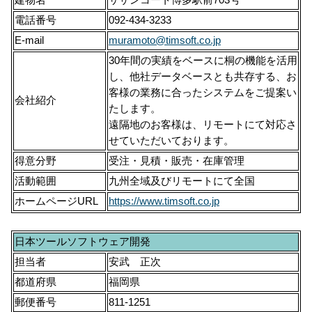
建物名
サザンコート博多駅前703号
電話番号
092-434-3233
E-mail
muramoto@timsoft.co.jp
30年間の実績をベースに桐の機能を活用
し、他社データベースとも共存する、お
客様の業務に合ったシステムをご提案い
会社紹介
たします。
遠隔地のお客様は、リモートにて対応さ
せていただいております。
得意分野
受注・見積・販売・在庫管理
活動範囲
九州全域及びリモートにて全国
ホームページURL
https://www.timsoft.co.jp
日本ツールソフトウェア開発
担当者
安武 正次
都道府県
福岡県
郵便番号
811-1251