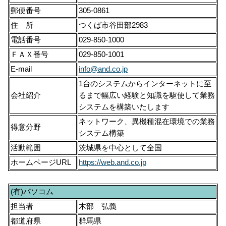
郵便番号
305-0861
住 所
つくば市谷田部2983
電話番号
029-850-1000
ＦＡＸ番号
029-850-1001
E-mail
info@and.co.jp
1台のシステムからインターネットに至
会社紹介
るまで幅広い経験と知識を駆使して業務
システムを構築いたします
ネットワーク、異機種混在環境での業務
得意分野
システム構築
活動範囲
茨城県を中心として全国
ホームページURL
https://web.and.co.jp
(有)パソコム
担当者
木部 弘義
都道府県
群馬県