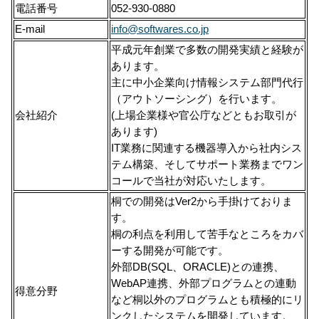
電話番号
052-930-0880
E-mail
info@softwares.co.jp
平成元年創業で多数の開発実績と経験が
あります。
主に中小企業向け情報システム部門代行
（アウトソーシング）を行います。
会社紹介
(上場企業様や官公庁などともお取引が
あります)
IT業務に関連する機器導入から社内シス
テム構築、そしてサポート業務までワン
コールで当社が対応いたします。
桐での開発はVer2から手掛けておりま
す。
桐の利点を利用して苦手なところをカバ
ーする開発が可能です。
外部DB(SQL、ORACLE)との連携、
WebAP連携、外部プログラムとの連動
得意分野
など桐以外のプログラムとも積極的にリ
ンクしたシステムを開発しています。