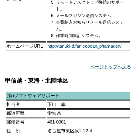
リモートデスクトップ接続のサポー
ト。
メールマガジン送信システム。
会費納入お知らせメール送信システ
ム。
作業時間集計システム。
ホームページURL
http://tanuki-d.fan.coocan.jp/tamaden/
ページトップへ戻る
甲信越・東海・北陸地区
(有)ソフトウェアサポート
担当者
下山 幸二
都道府県
愛知県
郵便番号
461-0001
住 所
名古屋市東区泉2-22-4