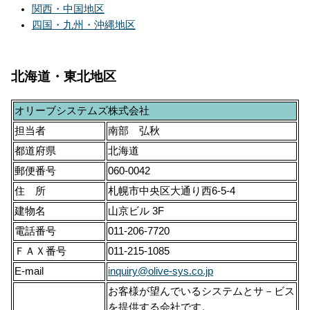
関西・中国地区
四国・九州・沖縄地区
北海道・東北地区
オリーブシステムズ株式会社
担当者
南部 弘秋
都道府県
北海道
郵便番号
060-0042
住 所
札幌市中央区大通り西6-5-4
建物名
山京ビル 3F
電話番号
011-206-7720
ＦＡＸ番号
011-215-1085
E-mail
inquiry@olive-sys.co.jp
お客様が望んでいるシステムとサ－ビス
を提供する会社です。