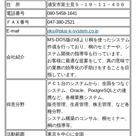
住 所
浦安市富士見５－１９－１１－４０６
電話番号
080-5458-1641
ＦＡＸ番号
047-380-2521
E-mail
pks@plus-k-system.co.jp
MS-DOS版の頃より桐を使ったシステム
作成を行っており、桐のセミナーや、シ
ステム開発の指導等も行っています。
会社紹介
お客様に最適な提案をして、真の意味で
の業務の効率化の手助けをすることを目
指しています。
ＰＣ１台のシステムから、全国をつなぐ
システム、Oracle、PostgreSQLとの連
携など、各種業務システム。
得意分野
販売管理、生産管理、株主管理、など各
種分野。
システム構築のコンサル、桐セミナー、
桐の指導等。
活動範囲
東京を中心に全国