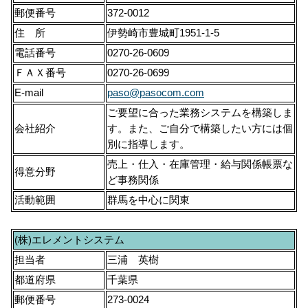
郵便番号
372-0012
住 所
伊勢崎市豊城町1951-1-5
電話番号
0270-26-0609
ＦＡＸ番号
0270-26-0699
E-mail
paso@pasocom.com
ご要望に合った業務システムを構築しま
会社紹介
す。また、ご自分で構築したい方には個
別に指導します。
売上・仕入・在庫管理・給与関係帳票な
得意分野
ど事務関係
活動範囲
群馬を中心に関東
(株)エレメントシステム
担当者
三浦 英樹
都道府県
千葉県
郵便番号
273-0024