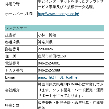
桐とインターネットを使ったクラウドサ
得意分野
ービス事業及び大規模データ処理。
ホームページURL
http://www.entersys.co.jp/
システムケー
担当者
小林 博治
都道府県
神奈川県
郵便番号
228-0026
住 所
座間市新田宿158
電話番号
046-252-6001
ＦＡＸ番号
046-252-5988
E-mail
amaz_hk@m01.fitcall.net
神奈川県の県央地区を中心に営業してお
会社紹介
ります。ソフト開発・ハード販売・運用
サポートを行っております。
販売管理・財務会計・給与計算・在庫管
得意分野
理等