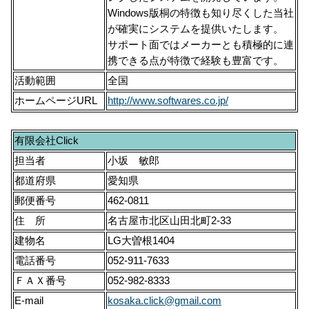
Windows版桐の特徴も知り尽くした当社
が確実にシステムを提供いたします。
サポート面ではメーカーとも積極的に連
携できる点が特徴で経験も豊富です。
活動範囲
全国
ホームページURL
http://www.softwares.co.jp/
有限会社Click
担当者
小坂 敏郎
都道府県
愛知県
郵便番号
462-0811
住 所
名古屋市北区山田北町2-33
建物名
LG大曽根1404
電話番号
052-911-7633
ＦＡＸ番号
052-982-8333
E-mail
kosaka.click@gmail.com