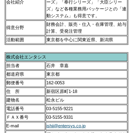
会社紹介
ーズ」「奉行シリーズ」「大臣シリー
ズ」など各種業務用パッケージとの「連
動システム」も得意です。
財務会計、販売・仕入・在庫管理、給与
得意分野
計算、受発注管理
活動範囲
東京都を中心に関東近県、新潟県
株式会社エンタシス
担当者
石井 章嘉
都道府県
東京都
郵便番号
162-0053
住 所
新宿区原町1-18
建物名
松永ビル
電話番号
03-5155-9221
ＦＡＸ番号
03-5155-9331
E-mail
ishii@entersys.co.jp