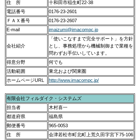
住 所
十和田市稲生町22-38
電話番号
0176-23-2601
ＦＡＸ番号
0176-23-2607
E-mail
imaizumi@imacompc.jp
「使いこなすまで完全サポート」を方針
会社紹介
とし、事務処理から機械制御まで業種を
問わずお手伝いしています。
得意分野
何でも
活動範囲
東北および関東圏
ホームページURL
http://www.imacompc.jp/
有限会社フィルダイク・システムズ
担当者
木村喜一
都道府県
福島県
郵便番号
965-0053
住 所
会津若松市町北町上荒久田字宮下75-106