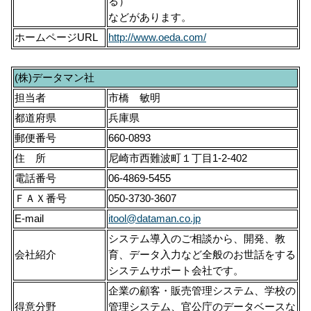
る）
などがあります。
ホームページURL
http://www.oeda.com/
(株)データマン社
担当者
市橋 敏明
都道府県
兵庫県
郵便番号
660-0893
住 所
尼崎市西難波町１丁目1-2-402
電話番号
06-4869-5455
ＦＡＸ番号
050-3730-3607
E-mail
itool@dataman.co.jp
システム導入のご相談から、開発、教
会社紹介
育、データ入力など全般のお世話をする
システムサポート会社です。
企業の顧客・販売管理システム、学校の
得意分野
管理システム、官公庁のデータベースな