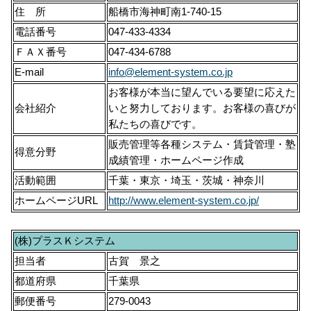
住 所
船橋市海神町南1-740-15
電話番号
047-433-4334
ＦＡＸ番号
047-434-6788
E-mail
info@element-system.co.jp
お客様が本当に望んでいる要望に応えた
会社紹介
いと努力しております。お客様の喜びが
私たちの喜びです。
販売管理等各種システム・賃貸管理・塾
得意分野
成績管理・ホームページ作成
活動範囲
千葉・東京・埼玉・茨城・神奈川
ホームページURL
http://www.element-system.co.jp/
(株)プラスＫシステム
担当者
古賀 景之
都道府県
千葉県
郵便番号
279-0043