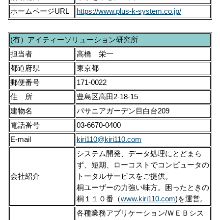
ホームページURL
https://www.plus-k-system.co.jp/
(有）アイティーソリューション研究所
担当者
高橋 栄一
都道府県
東京都
郵便番号
171-0022
住 所
豊島区高田2-18-15
建物名
パサニアガーデン目白台209
電話番号
03-6670-0400
E-mail
kiri110@kiri110.com
システム開発、データ処理にとどまら
ず、短期、ローコストでコンピュータの
会社紹介
トータルサービスをご提供。
桐ユーザーの力強い味方。困ったときの
桐１１０番（
www.kiri110.com
)を運営。
各種業務アプリケーション/ＷＥＢシス