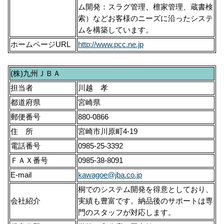
ム開発：スラグ管理、檀家管理、蔵書検
索）などお客様のニーズに沿ったシステ
ムを構築しています。
ホームページURL
http://www.pcc.ne.jp
(株)九州ＪＢＡ
担当者
川越 孝
都道府県
宮崎県
郵便番号
880-0866
住 所
宮崎市川原町4-19
電話番号
0985-25-3392
ＦＡＸ番号
0985-38-8091
E-mail
kawagoe@jba.co.jp
桐でのシステム開発を得意としており、
会社紹介
実績も豊富です。納品後のサポートは専
門のスタッフが対応します。