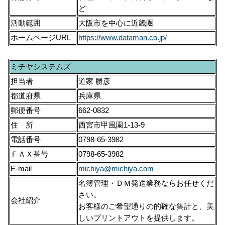
ど
活動範囲
大阪市を中心に近畿圏
ホームページURL
https://www.dataman.co.jp/
ミチヤシステムズ
担当者
道家 勝彦
都道府県
兵庫県
郵便番号
662-0832
住 所
西宮市甲風園1-13-9
電話番号
0798-65-3982
ＦＡＸ番号
0798-65-3982
E-mail
michiya@michiya.com
名簿管理・ＤＭ発送業務ならお任せくだ
さい。
会社紹介
お客様のご希望通りの的確な集計と、美
しいプリントアウトを提供します。