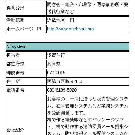
同窓会・組合・印刷業・選挙事務所・発
得意分野
送代行業など
活動範囲
近畿地区一円
ホームページURL
http://www.michiya.com
NTsystem
担当者
多賀伸行
都道府県
兵庫県
郵便番号
677-0015
住 所
西脇市西脇９１０
電話番号
080-6189-5020
お客様のニーズに沿った販売管理システ
ム、在庫管理システムなど業務システム
を受託開発します。
桐で作る経費帳などのパッケージソフ
ト、桐で動作する消防団員メール招集シ
会社紹介
ステム、防犯情報メール配信システムな