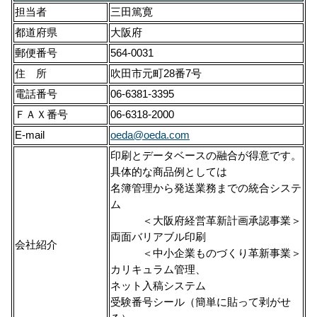
担当者
三田篤寛
都道府県
大阪府
郵便番号
564-0031
住 所
吹田市元町28番7号
電話番号
06-6381-3395
ＦＡＸ番号
06-6318-2000
E-mail
oeda@oeda.com
印刷とデータベースの融合が得意です。
具体的な商品例としては
名簿管理から発送業務までの統合システ
ム
＜大阪府経営革新計画承認事業＞
両面バリアブル印刷
会社紹介
＜中小企業ものづくり革新事業＞
カリキュラム管理、
ネット入稿システム
受験番号シール（簡単に貼って剥がせ