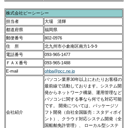
株式会社ピーシーシー
担当者
大場 清輝
都道府県
福岡県
郵便番号
802-0976
住 所
北九州市小倉南区南方1-9-9
電話番号
093-965-1477
ＦＡＸ番号
093-965-1488
E-mail
ohba@pcc.ne.jp
パソコン業界30年以上にわたりお客様の
最前線で活動しております。システム開
発からネットワーク構築、運用管理など
パソコンに関する事なら何でも対応可能
です。 開発については、パッケージソ
会社紹介
フト開発（自社全国販売：スタディポイ
ント）、クラウド対応システム開発（全
国船舶免許管理）、 ローカル型システ