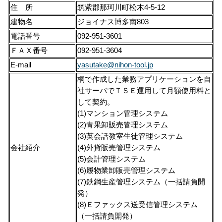
住 所
筑紫郡那珂川町松木4-5-12
建物名
ジョイナス博多南803
電話番号
092-951-3601
ＦＡＸ番号
092-951-3604
E-mail
yasutake@nihon-tool.jp
桐で作成した業務アプリケーションを自
社サーバでＴＳＥ運用して月額使用料と
して契約。
(1)マンション管理システム
(2)青果卸販売管理システム
(3)英会話教室生徒管理システム
会社紹介
(4)外貨販売管理システム
(5)会計管理システム
(6)履物業卸販売管理システム
(7)鉄鋼生産管理システム（一括請負開
発）
(8)Ｅファックス送受信管理システム
（一括請負開発）