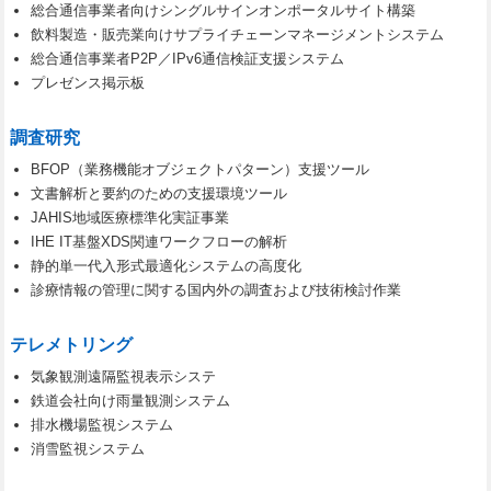
総合通信事業者向けシングルサインオンポータルサイト構築
飲料製造・販売業向けサプライチェーンマネージメントシステム
総合通信事業者P2P／IPv6通信検証支援システム
プレゼンス掲示板
調査研究
BFOP（業務機能オブジェクトパターン）支援ツール
文書解析と要約のための支援環境ツール
JAHIS地域医療標準化実証事業
IHE IT基盤XDS関連ワークフローの解析
静的単一代入形式最適化システムの高度化
診療情報の管理に関する国内外の調査および技術検討作業
テレメトリング
気象観測遠隔監視表示システ
鉄道会社向け雨量観測システム
排水機場監視システム
消雪監視システム