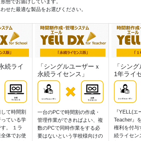
ス形態でお届けしています。
あわせた最適な製品をお選びください。
永続ライ
「シングルユーザーｘ
「シング
永続ライセンス」
1年ライ
担して時間割
『YELL(エー
一台のPCで時間割の作成・
行っている学
Teache
管理作業ができればよい、複
す。 １ラ
権利を付与
数のPCで同時作業をする必
様全体でお使
続ライセン
要はないという学校様向けの