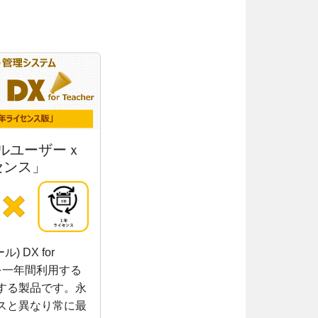
ルユーザーｘ
センス」
ル) DX for
r』を一年間利用する
する製品です。永
スと異なり常に最