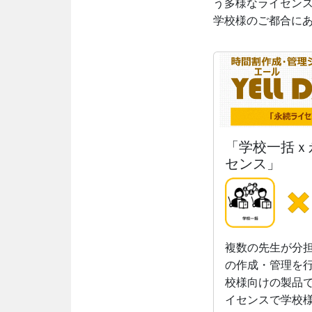
う多様なライセン
学校様のご都合に
「学校一括ｘ
センス」
複数の先生が分
の作成・管理を
校様向けの製品で
イセンスで学校