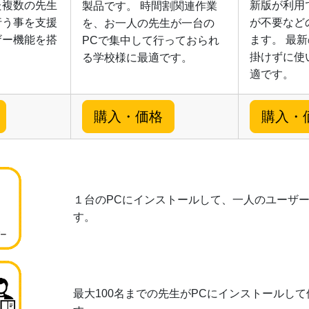
た複数の先生
新版が利用
製品です。 時間割関連作業
行う事を支援
が不要など
を、お一人の先生が一台の
ザー機能を搭
ます。 最
PCで集中して行っておられ
掛けずに使
る学校様に最適です。
適です。
購入・価格
購入・
１台のPCにインストールして、一人のユーザ
す。
最大100名までの先生がPCにインストールし