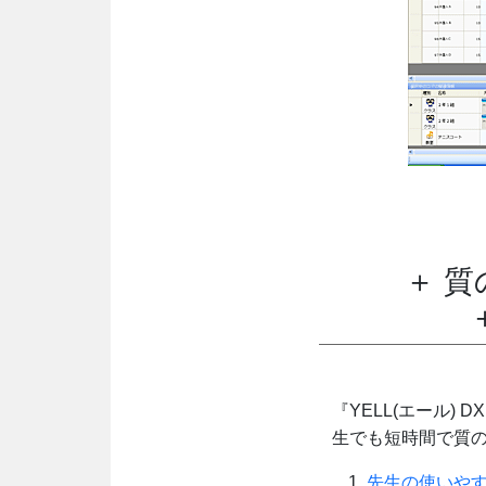
＋ 
『YELL(エール
生でも短時間で質
先生の使いや